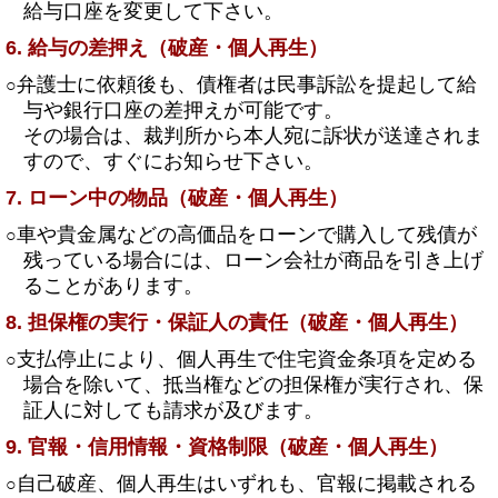
給与口座を変更して下さい。
6. 給与の差押え（破産・個人再生）
弁護士に依頼後も、債権者は民事訴訟を提起して給
○
与や銀行口座の差押えが可能です。
その場合は、裁判所から本人宛に訴状が送達されま
すので、すぐにお知らせ下さい。
7. ローン中の物品（破産・個人再生）
車や貴金属などの高価品をローンで購入して残債が
○
残っている場合には、ローン会社が商品を引き上げ
ることがあります。
8. 担保権の実行・保証人の責任（破産・個人再生）
支払停止により、個人再生で住宅資金条項を定める
○
場合を除いて、抵当権などの担保権が実行され、保
証人に対しても請求が及びます。
9. 官報・信用情報・資格制限（破産・個人再生）
自己破産、個人再生はいずれも、官報に掲載される
○