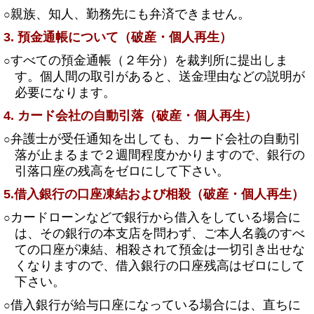
親族、知人、勤務先にも弁済できません。
○
3. 預金通帳について（破産・個人再生）
すべての預金通帳（２年分）を裁判所に提出しま
○
す。個人間の取引があると、送金理由などの説明が
必要になります。
4. カード会社の自動引落（破産・個人再生）
弁護士が受任通知を出しても、カード会社の自動引
○
落が止まるまで２週間程度かかりますので、銀行の
引落口座の残高をゼロにして下さい。
5.借入銀行の口座凍結および相殺（破産・個人再生）
カードローンなどで銀行から借入をしている場合に
○
は、その銀行の本支店を問わず、ご本人名義のすべ
ての口座が凍結、相殺されて預金は一切引き出せな
くなりますので、借入銀行の口座残高はゼロにして
下さい。
借入銀行が給与口座になっている場合には、直ちに
○