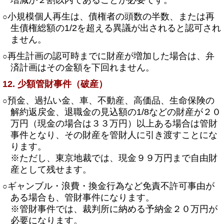
増減が２割以内であることが必要です。
小規模個人再生は、債権者の頭数の半数、または再
○
生債権総額の1/2を超える異議が出されると認可され
ません。
再生計画の認可時までに財産が増加した場合は、弁
○
済計画はその金額を下回れません。
12. 少額管財事件（破産）
預金、過払い金、車、不動産、高価品、生命保険の
○
解約返戻金、退職金の見込額の1/8などの財産が２０
万円（現金の場合は３３万円）以上ある場合は管財
事件となり、その財産を管財人に引き渡すことにな
ります。
※ただし、東京地裁では、現金９９万円まで自由財
産として残せます。
ギャンブル・浪費・換金行為など免責不許可事由が
○
ある場合も、管財事件になります。
※管財事件では、裁判所に納める予納金２０万円が
必要になります。