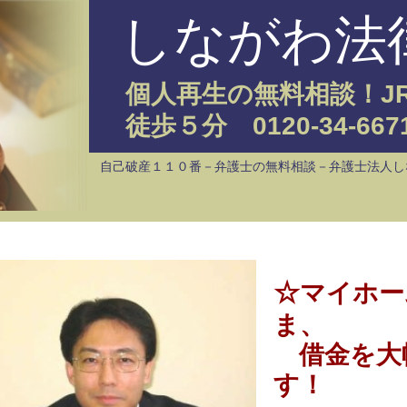
しながわ法律事務
個人再生の無料相談！JR新橋駅（鳥森
徒歩５分 0120-34-6671
自己破産１１０番－弁護士の無料相談－弁護士法人しながわ法律事務所－東京
☆
マイホームを残したま
ま、
借金を大幅に減額しま
す！
○
個人再生の無料相談
を実施中です！
※
電話・メール・面談
すべて無料
○無料相談は
毎日午後４時～午後９時
まで実施中！