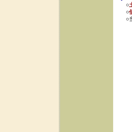
※別
所長の雑感
☆個人再生（民
決定をしても
になります。
ませんし、同
☆個人再生（民
個人再生の最
守れるという
それを回避で
☆個人再生（民
個人再生は自
個人再生では
の分割で支払