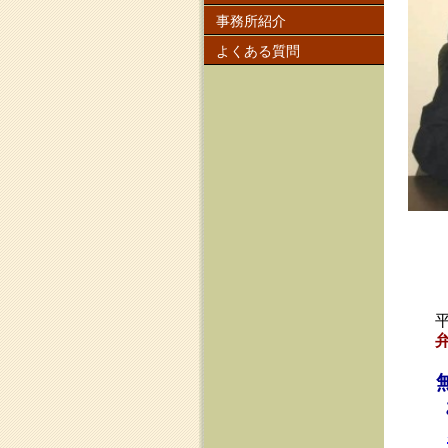
東
所長
早稲
東京
平成１５年に
弁護士法人し
無料メール
お気軽に
shinagaw
※進行中の
お答えでき
☆
マイホ
す！
○
個人再生
は