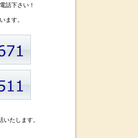
で
と
り
を
で
年