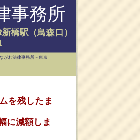
所
口）
。