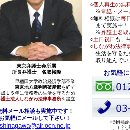
※
弁護士名取
が、即回答してます
○
土日祝日
も、午後９時まで対応中！
○
しながわ法律事務所
は、みなさまの
生活を守るため、借金問題に全力
取り組んでいます。
京弁護士会所属
お気軽にお電話下さい！
弁護士 名取裕隆
田大学政治経済学部卒業
地方裁判所破産部
を経て
債務者の生活を守るため
ながわ法律事務所
を設立
相談も実施中です！
メールして下さい！
※別件相談中の際は、終わり次第、
a@air.ocn.ne.jp
すぐにお電話いたします。
※弁護士直通ダイヤルにもどうぞ！
手続に関する質問など
０８０－５６４９－４４４５
ない場合もあります。
ームを残したまま、借金を大幅に減額しま
、住宅ローン以外の借金を
大幅に減額した弁済計画案
を裁判所