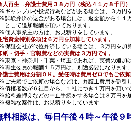
でご依頼の場合などは、弁護士費用を割引しています。
数が６社目から、１社につき１万円を頂いております。
押えなどの中止手続をする場合は３万円を加算しています。
案件は、お見積りをしています。
談は、毎日午後４時～午後９時まで実施中
、午後９時まで対応しています。是非、お電話下さい！
に限界を感じたら
、是非、ご相談下さい！
、
クレジット・サラ金の相談を専門
としています。