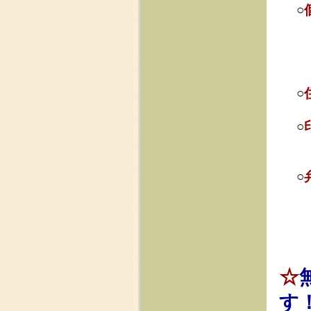
※ご夫婦
※債権者
※給料差
※複雑な
☆
無料相
す！
○
土日祝日
も
○
借金の返済
○当事務所は