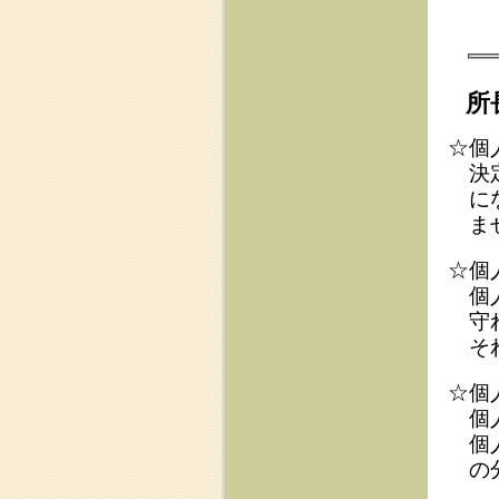
☆個人再生（民
個人再生には
前者はいわゆ
手続ですが、
ただ、給与所
計画に可処分
いない場合に
☆個人再生は、
れるかどうか
もし個人再生
して下さい。
しながわ法律
新たな生活を
過払い金の請求
｜
任
〒105-000
TEL:03-350