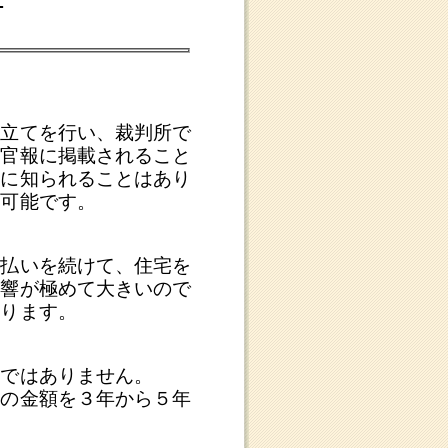
。
う
済
が
さ
頼
て
介
｜
よ