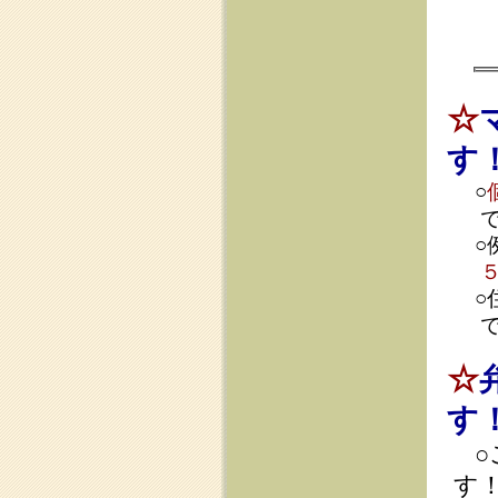
で認可して
○
例えば、住
５年の分割
○
住宅ローン
できます（
☆
弁護士
す！
○ご相談は
す！
○
個人再生→
※ギャン
※試験弁
として追
※個人事
○
住宅資金特
※保証会
○
印紙・切手
※東京・
※再生委
○
弁護士費用