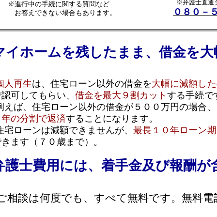
もらい、
借金を最大９割カット
する手続です。
宅ローン以外の借金が５００万円の場合、
１００万円を最長で
で返済
することになります。
は減額できませんが、
最長１０年ローン期間を延長
することが
７０歳まで）。
費用には、着手金及び報酬が含まれていま
何度でも、すべて無料です。無料電話相談も実施中で
弁護士費用３８万円
（税込４１万８千円）
ブルや投資行為などがある場合は、３万円を加算しています。
済の返金がある場合には、返金額から１１万円（税込み）を上限
加報酬を頂いております。
業主の方は、お見積りをしています。
別条項は６万円を加算しています。
社が代位弁済している場合は、３万円を加算しています。
・官報費などの実費は３万円です。
神奈川・千葉・埼玉であれば、実費の追加は頂きません。
員の報酬１５万円は、別途必要になります。
は分割ＯＫ。受任時は費用ゼロでもご依頼できます！