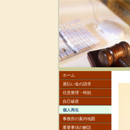
ホーム
過払い金の請求
任意整理・時効
自己破産
個人再生
事務所の案内地図
重要事項の解説
事務所紹介
よくある質問