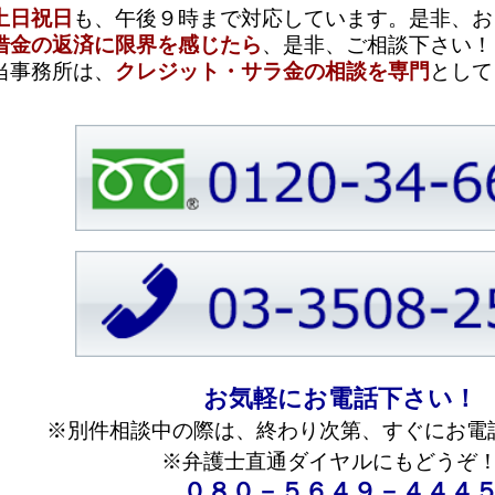
お気軽にお電話下さい！
件相談中の際は、終わり次第、すぐにお電話いたします。
※弁護士直通ダイヤルにもどうぞ！
０８０－５６４９－４４４５
：個人再生の解説
事再生）は、自己破産と同じく裁判所に申立てを行い、裁判所
らう手続です。そのため個人再生をすると官報に掲載されるこ
ただ、官報に掲載されても、通常は勤務先に知られることはあ
居の親族に内緒にして手続を進めることも可能です。
事再生）のメリット
大のメリットは、そのまま住宅ローンの支払いを続けて、住宅
ことにあります。住宅を失うと生活への影響が極めて大きいの
きることに個人再生の最大のメリットがあります。
事再生）のデメリット
己破産と異なり、借金が全額免除されるのではありません。
、概ね借金の２割程度（最低１００万円）の金額を３年から５
うことになります。